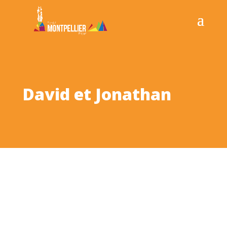
David et Jonathan
David & Jonathan
(dit D&J),
mouvement