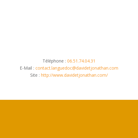
réunit dans un local à Sète, une fois par
mois, autour d’un repas ou chacun participe.
Téléphone :
06.51.74.04.31
E-Mail :
contact.languedoc@davidetjonathan.com
Site :
http://www.davidetjonathan.com/